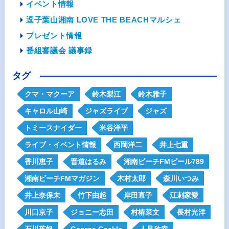
イベント情報
逗子葉山湘南 LOVE THE BEACHマルシェ
プレゼント情報
番組審議会 議事録
タグ
クマ・マクーア
鈴木梨江
鈴木雅子
キャロル山崎
ジャズライブ
ジャズ
トミースナイダー
米谷洋平
ライブ・イベント情報
西岡洋二
井上七重
香川恵子
晋道はるみ
湘南ビーチFMビール789
湘南ビーチFMマガジン
木村太郎
森川いつみ
井上奈保未
竹下由起
岸田直子
江刺家愛
川口京子
ジョニー志田
村椿菜文
長村光洋
石川茱帆
George Cockle
人見欣幸