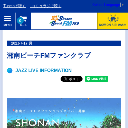
Select Language
▼
Tuneinで聴く
i-コミュラジで聴く
0
2023-7-17 月
湘南ビーチFMファンクラブ
JAZZ LIVE INFORMATION