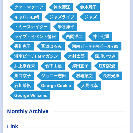
クマ・マクーア
鈴木梨江
鈴木雅子
キャロル山崎
ジャズライブ
ジャズ
トミースナイダー
米谷洋平
ライブ・イベント情報
西岡洋二
井上七重
香川恵子
晋道はるみ
湘南ビーチFMビール789
湘南ビーチFMマガジン
木村太郎
森川いつみ
井上奈保未
竹下由起
岸田直子
江刺家愛
川口京子
ジョニー志田
村椿菜文
長村光洋
石川茱帆
George Cockle
人見欣幸
George Williams
Monthly Archive
Link