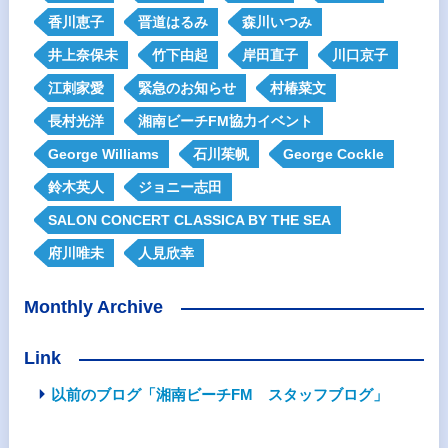
香川恵子
晋道はるみ
森川いつみ
井上奈保未
竹下由起
岸田直子
川口京子
江刺家愛
緊急のお知らせ
村椿菜文
長村光洋
湘南ビーチFM協力イベント
George Williams
石川茱帆
George Cockle
鈴木英人
ジョニー志田
SALON CONCERT CLASSICA BY THE SEA
府川唯未
人見欣幸
Monthly Archive
Link
以前のブログ「湘南ビーチFM スタッフブログ」