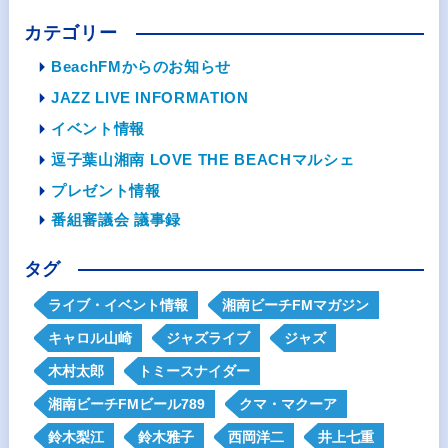
カテゴリー
BeachFMからのお知らせ
JAZZ LIVE INFORMATION
イベント情報
逗子葉山湘南 LOVE THE BEACHマルシェ
プレゼント情報
番組審議会 議事録
タグ
ライブ・イベント情報
湘南ビーチFMマガジン
キャロル山崎
ジャズライブ
ジャズ
木村太郎
トミースナイダー
湘南ビーチFMビール789
クマ・マクーア
鈴木梨江
鈴木雅子
西岡洋二
井上七重