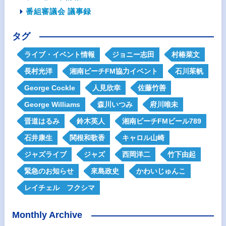
番組審議会 議事録
タグ
ライブ・イベント情報
ジョニー志田
村椿菜文
長村光洋
湘南ビーチFM協力イベント
石川茱帆
George Cockle
人見欣幸
佐藤竹善
George Williams
森川いつみ
府川唯未
晋道はるみ
鈴木英人
湘南ビーチFMビール789
石井康生
関根和歌香
キャロル山崎
ジャズライブ
ジャズ
西岡洋二
竹下由起
緊急のお知らせ
來島政史
かわいじゅんこ
レイチェル フクシマ
Monthly Archive