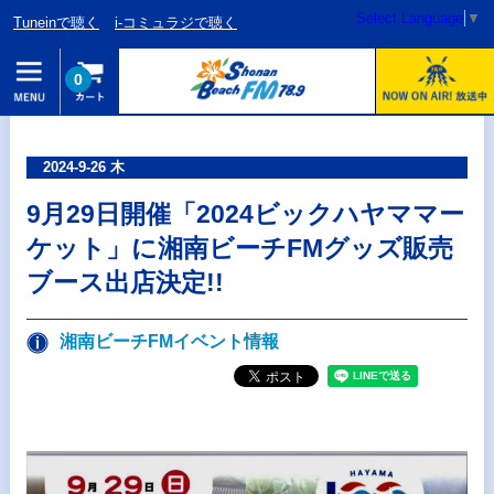
Select Language
▼
Tuneinで聴く
i-コミュラジで聴く
0
2024-9-26 木
9月29日開催「2024ビックハヤママー
ケット」に湘南ビーチFMグッズ販売
ブース出店決定!!
湘南ビーチFMイベント情報