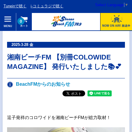
Select Language
▼
Tuneinで聴く
i-コミュラジで聴く
0
2025-3-28 金
湘南ビーチFM 【別冊COLOWIDE
MAGAZINE】 発行いたしました📚💕
BeachFMからのお知らせ
逗子発祥のコロワイドを湘南ビーチFMが総力取材！