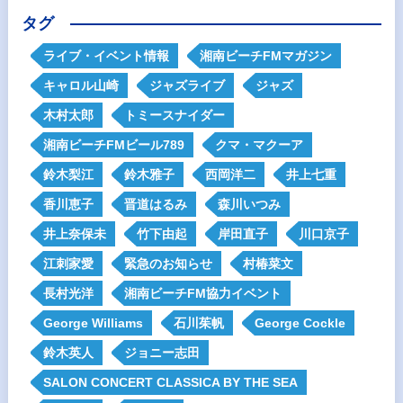
タグ
ライブ・イベント情報
湘南ビーチFMマガジン
キャロル山崎
ジャズライブ
ジャズ
木村太郎
トミースナイダー
湘南ビーチFMビール789
クマ・マクーア
鈴木梨江
鈴木雅子
西岡洋二
井上七重
香川恵子
晋道はるみ
森川いつみ
井上奈保未
竹下由起
岸田直子
川口京子
江刺家愛
緊急のお知らせ
村椿菜文
長村光洋
湘南ビーチFM協力イベント
George Williams
石川茱帆
George Cockle
鈴木英人
ジョニー志田
SALON CONCERT CLASSICA BY THE SEA