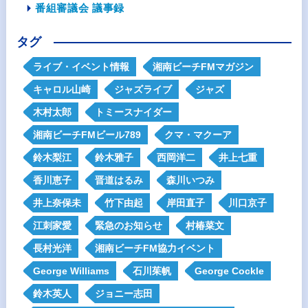
番組審議会 議事録
タグ
ライブ・イベント情報
湘南ビーチFMマガジン
キャロル山崎
ジャズライブ
ジャズ
木村太郎
トミースナイダー
湘南ビーチFMビール789
クマ・マクーア
鈴木梨江
鈴木雅子
西岡洋二
井上七重
香川恵子
晋道はるみ
森川いつみ
井上奈保未
竹下由起
岸田直子
川口京子
江刺家愛
緊急のお知らせ
村椿菜文
長村光洋
湘南ビーチFM協力イベント
George Williams
石川茱帆
George Cockle
鈴木英人
ジョニー志田