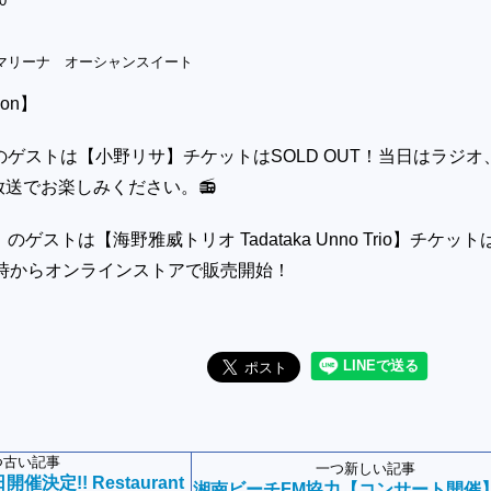
0
マリーナ オーシャンスイート
tion】
のゲストは【小野リサ】チケットはSOLD OUT！当日はラジオ
送でお楽しみください。📻
ゲストは【海野雅威トリオ Tadataka Unno Trio】チケット
0時からオンラインストアで販売開始！
つ古い記事
一つ新しい記事
催決定!! Restaurant
湘南ビーチFM協力【コンサート開催