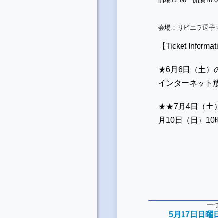
開場17:00 開演18:0
会場：リビエラ逗子
【Ticket Informa
★6月6日（土）
インターネット放
★★7月4日（土）の
月10日（日）1
一
5月17日日曜日開