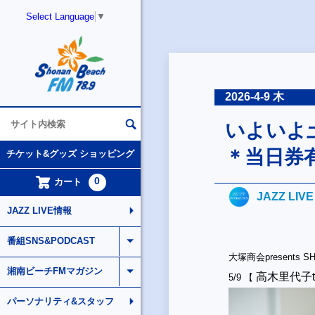
Select Language
▼
2026-4-9 木
いよいよ土
＊当日券
チケット&グッズ ショッピング
0
カート
JAZZ LIV
JAZZ LIVE情報
番組SNS&PODCAST
大塚商会presents SHO
湘南ビーチFMマガジン
高木里代子tr
5/9 【
パーソナリティ&スタッフ