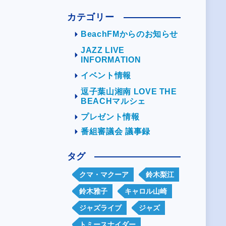
カテゴリー
BeachFMからのお知らせ
JAZZ LIVE
INFORMATION
イベント情報
逗子葉山湘南 LOVE THE
BEACHマルシェ
プレゼント情報
番組審議会 議事録
タグ
クマ・マクーア
鈴木梨江
鈴木雅子
キャロル山崎
ジャズライブ
ジャズ
トミースナイダー