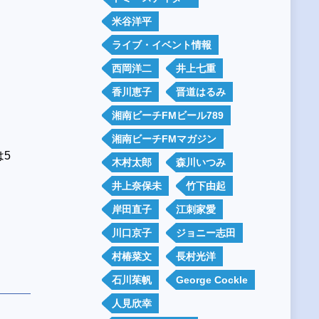
米谷洋平
ライブ・イベント情報
西岡洋二
井上七重
香川恵子
晋道はるみ
、
湘南ビーチFMビール789
湘南ビーチFMマガジン
は5
木村太郎
森川いつみ
井上奈保未
竹下由起
岸田直子
江刺家愛
川口京子
ジョニー志田
村椿菜文
長村光洋
石川茱帆
George Cockle
人見欣幸
】