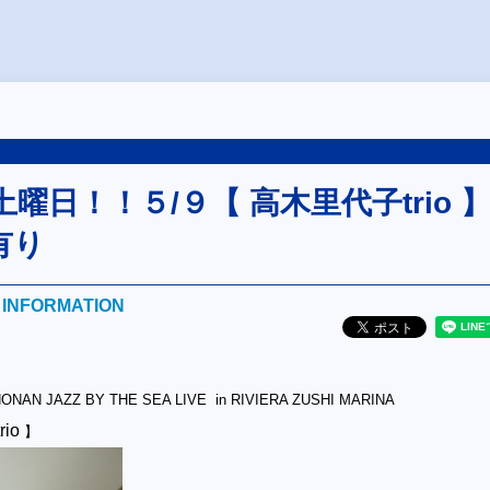
曜日！！５/９【 高木里代子trio 
有り
E INFORMATION
NAN JAZZ BY THE SEA LIVE in RIVIERA ZUSHI MARINA
io
】