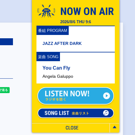
2026/8/6 THU 9:6
番組 PROGRAM
JAZZ AFTER DARK
】
楽曲 SONG
You Can Fly
Angela Galuppo