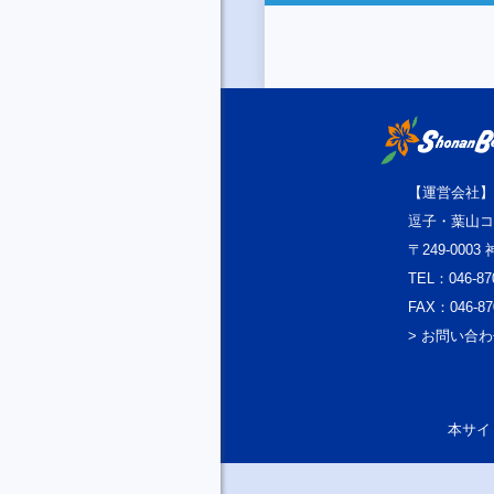
【運営会社】
逗子・葉山コ
〒249-000
TEL：046-87
FAX：046-87
> お問い合
本サイト