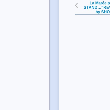
La Marée 
STAND…″REVI
by SH