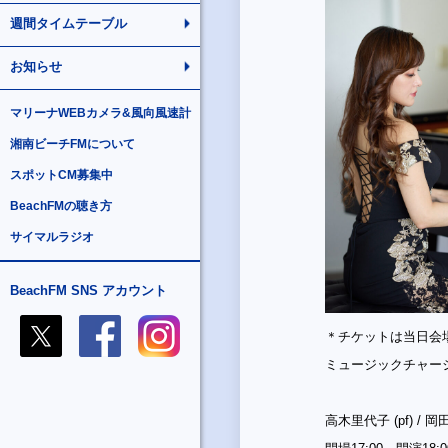
週間タイムテーブル
お知らせ
マリーナWEBカメラ&風向風速計
湘南ビーチFMについて
スポットCM募集中
BeachFMの聴き方
サイマルラジオ
BeachFM SNS アカウント
＊チケットは当日会
ミュージックチャージ
高木里代子 (pf) / 岡田