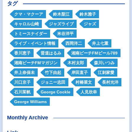
タグ
クマ・マクーア
鈴木梨江
鈴木雅子
キャロル山崎
ジャズライブ
ジャズ
トミースナイダー
米谷洋平
ライブ・イベント情報
西岡洋二
井上七重
香川恵子
晋道はるみ
湘南ビーチFMビール789
湘南ビーチFMマガジン
木村太郎
森川いつみ
井上奈保未
竹下由起
岸田直子
江刺家愛
川口京子
ジョニー志田
村椿菜文
長村光洋
石川茱帆
George Cockle
人見欣幸
George Williams
Monthly Archive