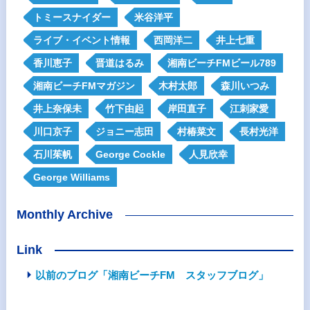
トミースナイダー
米谷洋平
ライブ・イベント情報
西岡洋二
井上七重
香川恵子
晋道はるみ
湘南ビーチFMビール789
湘南ビーチFMマガジン
木村太郎
森川いつみ
井上奈保未
竹下由起
岸田直子
江刺家愛
川口京子
ジョニー志田
村椿菜文
長村光洋
石川茱帆
George Cockle
人見欣幸
George Williams
Monthly Archive
Link
以前のブログ「湘南ビーチFM スタッフブログ」