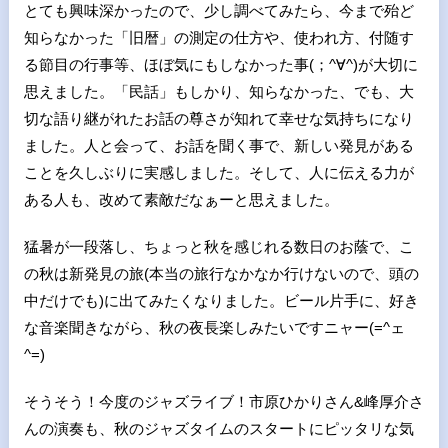
とても興味深かったので、少し調べてみたら、今まで殆ど
知らなかった「旧暦」の測定の仕方や、使われ方、付随す
る節目の行事等、ほぼ気にもしなかった事(；^∀^)が大切に
思えました。「民話」もしかり、知らなかった、でも、大
切な語り継がれたお話の尊さが知れて幸せな気持ちになり
ました。人と会って、お話を聞く事で、新しい発見がある
ことを久しぶりに実感しました。そして、人に伝える力が
ある人も、改めて素敵だなぁーと思えました。
猛暑が一段落し、ちょっと秋を感じれる数日のお蔭で、こ
の秋は新発見の旅(本当の旅行なかなか行けないので、頭の
中だけでも)に出てみたくなりました。ビール片手に、好き
な音楽聞きながら、秋の夜長楽しみたいですニャー(=^ェ
^=)
そうそう！今度のジャズライブ！市原ひかりさん&峰厚介さ
んの演奏も、秋のジャズタイムのスタートにピッタリな気