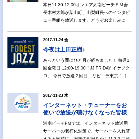
本日11:30-12:00オンエア湘南ビーチＦＭ会
長木村太郎が葉山町、山梨町長へのインタビ
ュー番組を放送します。どうぞお楽しみに
2017-11-24 金
今夜は上田正樹♪
あっという間にひと月が経ちました！ 毎月1
回金曜日 12:00-19:00「JJ FRIDAY イケブク
ロ」 今日で放送２回目！リビエラ東京 […]
2017-11-23 木
インターネット・チューナーをお
使いで放送が聴けなくなった皆様
湘南ビーチFMでは、インターネット放送用
サーバーの老朽化対策で、サーバーを入れ替
えると同時に、旧来のＷＭＰからＭＰ３に放