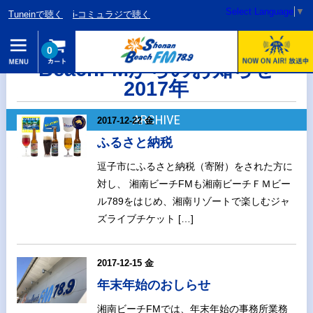
Select Language
▼
Tuneinで聴く
i-コミュラジで聴く
0
BeachFMからのお知らせ
2017年
ARCHIVE
2017-12-22 金
ふるさと納税
逗子市にふるさと納税（寄附）をされた方に
対し、 湘南ビーチFMも湘南ビーチＦＭビー
ル789をはじめ、湘南リゾートで楽しむジャ
ズライブチケット […]
2017-12-15 金
年末年始のおしらせ
湘南ビーチFMでは、年末年始の事務所業務