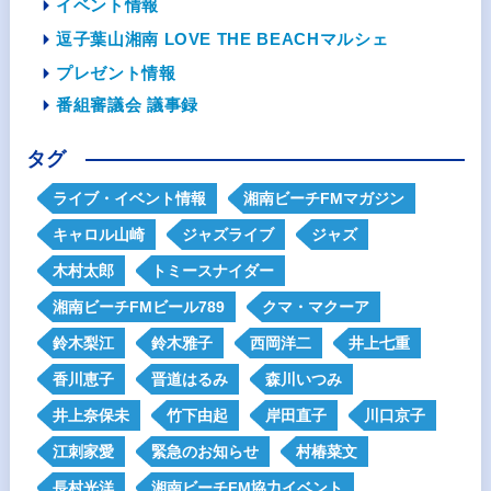
イベント情報
逗子葉山湘南 LOVE THE BEACHマルシェ
プレゼント情報
番組審議会 議事録
タグ
ライブ・イベント情報
湘南ビーチFMマガジン
キャロル山崎
ジャズライブ
ジャズ
木村太郎
トミースナイダー
湘南ビーチFMビール789
クマ・マクーア
鈴木梨江
鈴木雅子
西岡洋二
井上七重
香川恵子
晋道はるみ
森川いつみ
井上奈保未
竹下由起
岸田直子
川口京子
江刺家愛
緊急のお知らせ
村椿菜文
長村光洋
湘南ビーチFM協力イベント