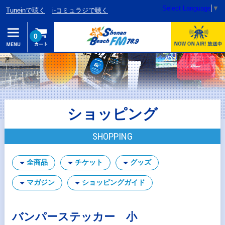
Select Language
▼
Tuneinで聴く
i-コミュラジで聴く
0
ショッピング
SHOPPING
全商品
チケット
グッズ
マガジン
ショッピングガイド
バンパーステッカー 小