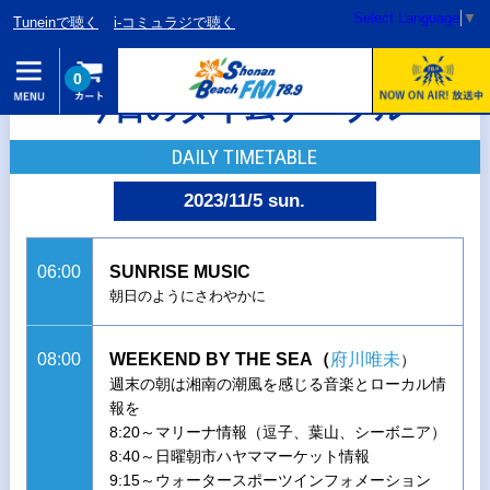
Select Language
▼
Tuneinで聴く
i-コミュラジで聴く
0
今日のタイムテーブル
DAILY TIMETABLE
2023/11/5 sun.
06:00
SUNRISE MUSIC
朝日のようにさわやかに
08:00
WEEKEND BY THE SEA（
府川唯未
）
週末の朝は湘南の潮風を感じる音楽とローカル情
報を
8:20～マリーナ情報（逗子、葉山、シーボニア）
8:40～日曜朝市ハヤママーケット情報
9:15～ウォータースポーツインフォメーション