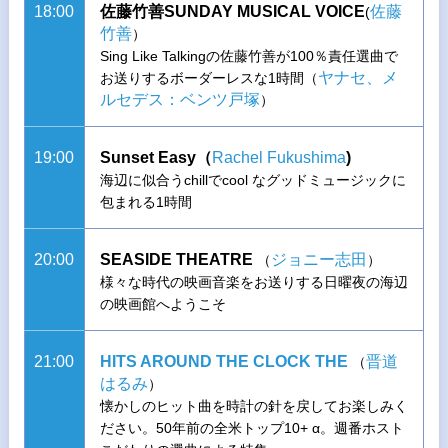
18:00
佐藤竹善SUNDAY MUSICAL VOICE
佐藤
(
竹善
）
Sing Like Talkingの佐藤竹善が100％責任選曲で
ヤナセ、メ
お送りするボーダーレスな1時間（
ルセデス：ベンツ戸塚
）
19:00
Sunset Easy（
Rachel Fukushima
)
海辺に似合うchillでcool なグッドミュージックに
包まれる1時間
20:00
SEASIDE THEATRE
ジョニー志田
（
）
様々な時代の映画音楽をお送りする日曜夜の海辺
の映画館へようこそ
21:00
HITS AROUND THE CLOCK THE
晋道
（
はるみ
）
懐かしのヒット曲を時計の針を戻してお楽しみく
ださい。50年前の全米トップ10+ α。週番ホスト