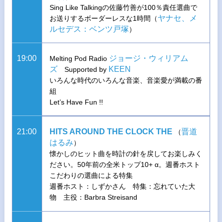
Sing Like Talkingの佐藤竹善が100％責任選曲で
ヤナセ、メ
お送りするボーダーレスな1時間（
ルセデス：ベンツ戸塚
）
19:00
ジョージ・ウィリアム
Melting Pod Radio
ズ
KEEN
Supported by
いろんな時代のいろんな音楽、音楽愛が満載の番
組
Let’s Have Fun !!
21:00
HITS AROUND THE CLOCK THE
晋道
（
はるみ
）
懐かしのヒット曲を時計の針を戻してお楽しみく
ださい。50年前の全米トップ10+ α。週番ホスト
こだわりの選曲による特集
週番ホスト：しずかさん 特集：忘れていた大
物 主役：Barbra Streisand