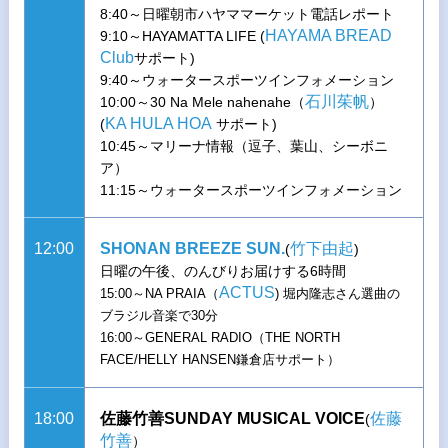
8:40～日曜朝市ハヤママーケット電話レポート
HAYAMA BREAD
9:10～HAYAMATTA LIFE (
Club
サポート)
9:40～ウォータースポーツインフォメーション
石川茱帆
10:00～30 Na Mele nahenahe（
）
KA HULA HOA
(
サポート)
10:45～マリーナ情報（逗子、葉山、シーボニ
ア）
11:15～ウォータースポーツインフォメーション
12:00
SHONAN BREEZE SUN.
竹下由起
(
)
日曜の午後、のんびりお届けする6時間
ACTUS
15:00～NA PRAIA（
) 堀内隆志さん選曲の
ブラジル音楽で30分
16:00～GENERAL RADIO（THE NORTH
FACE/HELLY HANSEN鎌倉店サポート）
18:00
佐藤竹善SUNDAY MUSICAL VOICE
佐藤
(
竹善
）