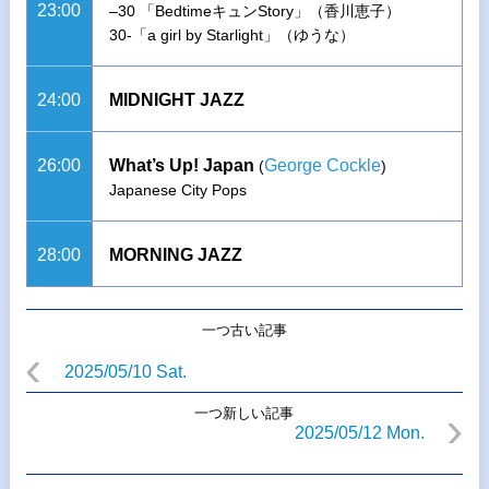
23:00
–30 「BedtimeキュンStory」（香川恵子）
30-「a girl by Starlight」（ゆうな）
24:00
MIDNIGHT JAZZ
26:00
What’s Up! Japan
George Cockle
(
)
Japanese City Pops
28:00
MORNING JAZZ
一つ古い記事
2025/05/10 Sat.
一つ新しい記事
2025/05/12 Mon.