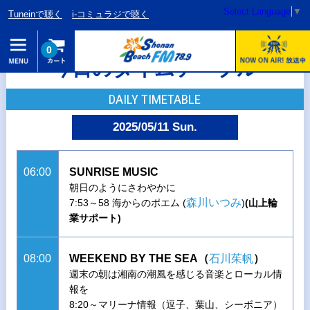
Select Language
▼
Tuneinで聴く
i-コミュラジで聴く
0
今日のタイムテーブル
DAILY TIMETABLE
2025/05/11 Sun.
06:00
SUNRISE MUSIC
朝日のようにさわやかに
森川いつみ
7:53～58 海からのポエム (
)
(山上輪
業サポート)
08:00
WEEKEND BY THE SEA（
石川茱帆
）
週末の朝は湘南の潮風を感じる音楽とローカル情
報を
8:20～マリーナ情報（逗子、葉山、シーボニア）