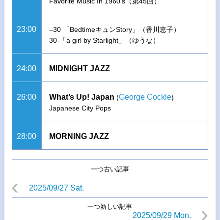
Favorite Music In 1960’s（第45回）
23:00
–30 「BedtimeキュンStory」（香川恵子）
30-「a girl by Starlight」（ゆうな）
24:00
MIDNIGHT JAZZ
26:00
What’s Up! Japan
George Cockle
(
)
Japanese City Pops
28:00
MORNING JAZZ
一つ古い記事
2025/09/27 Sat.
一つ新しい記事
2025/09/29 Mon.