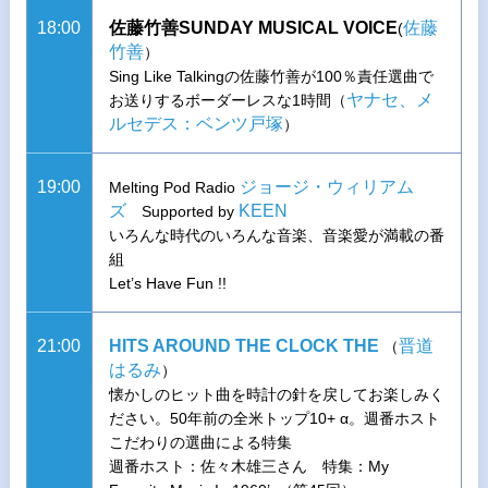
18:00
佐藤竹善SUNDAY MUSICAL VOICE
佐藤
(
竹善
）
Sing Like Talkingの佐藤竹善が100％責任選曲で
ヤナセ、メ
お送りするボーダーレスな1時間（
ルセデス：ベンツ戸塚
）
19:00
ジョージ・ウィリアム
Melting Pod Radio
ズ
KEEN
Supported by
いろんな時代のいろんな音楽、音楽愛が満載の番
組
Let’s Have Fun !!
21:00
HITS AROUND THE CLOCK THE
晋道
（
はるみ
）
懐かしのヒット曲を時計の針を戻してお楽しみく
ださい。50年前の全米トップ10+ α。週番ホスト
こだわりの選曲による特集
週番ホスト：佐々木雄三さん 特集：My