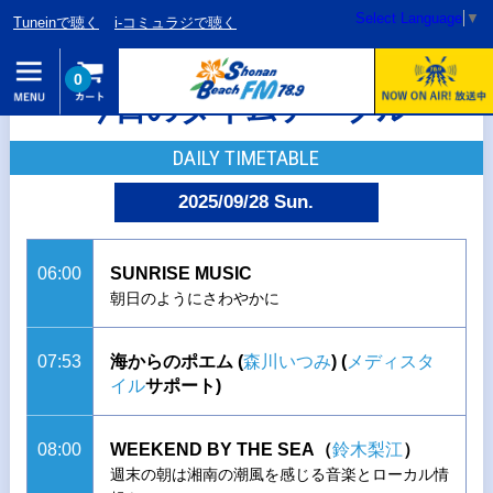
Select Language
▼
Tuneinで聴く
i-コミュラジで聴く
0
今日のタイムテーブル
DAILY TIMETABLE
2025/09/28 Sun.
06:00
SUNRISE MUSIC
朝日のようにさわやかに
07:53
海からのポエム (
森川いつみ
)
(
メディスタ
イル
サポート)
08:00
WEEKEND BY THE SEA（
鈴木梨江
）
週末の朝は湘南の潮風を感じる音楽とローカル情