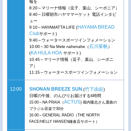
報を
8:20～マリーナ情報（逗子、葉山、シーボニア）
8:40～日曜朝市ハヤママーケット 電話インタビ
ュー
HAYAMA BREAD
9:10～HAYAMATTA LIFE (
Club
サポート)
9:40～ウォータースポーツインフォメーション
石川茱帆
10:00～30 Na Mele nahenahe（
）
KA HULA HOA
(
サポート)
10:45～マリーナ情報（逗子、葉山、シーボニ
ア）
11:15～ウォータースポーツインフォメーション
12:00
SHONAN BREEZE SUN.
竹下由起
(
)
日曜の午後、のんびりお届けする6時間
ACTUS
15:00～NA PRAIA（
) 堀内隆志さん選曲の
ブラジル音楽で30分
16:00～GENERAL RADIO（THE NORTH
FACE/HELLY HANSEN鎌倉店サポート）