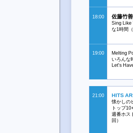
佐藤竹善S
18:00
Sing 
な1時間
19:00
Melting P
いろんな
Let’s Have
HITS A
21:00
懐かしの
トップ1
週番ホスト：
回）