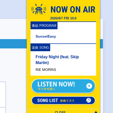
2026/8/7 FRI 10:0
番組 PROGRAM
SunsetEasy
楽曲 SONG
Friday Night (feat. Skip
Martin)
RiE MORRiS