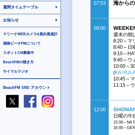
海からの
07:53
週間タイムテーブル
お知らせ
WEEKEN
08:00
マリーナWEBカメラ&風向風速計
週末の朝
8:20
湘南ビーチFMについて
8:40～
スポットCM募集中
9:10～HAY
9:40
BeachFMの聴き方
10:00～30
サイマルラジオ
(
KA HUL
10:45
11:15
BeachFM SNS アカウント
SHONAN
12:00
日曜の午
15:00～NA 
16:00～GE