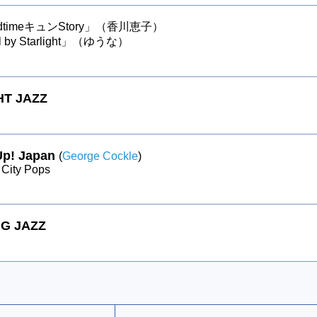
edtimeキュンStory」（香川恵子）
rl by Starlight」（ゆうな）
HT JAZZ
Up! Japan
(
George Cockle
)
City Pops
G JAZZ