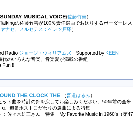
UNDAY MUSICAL VOICE
(
佐藤竹善
）
Like Talkingの佐藤竹善が100％責任選曲でお送りするボーダーレス
（
ヤナセ、メルセデス：ベンツ戸塚
）
od Radio
ジョージ・ウィリアムズ
Supported by
KEEN
時代のいろんな音楽、音楽愛が満載の番組
 Fun !!
ROUND THE CLOCK THE
（
晋道はるみ
）
ヒット曲を時計の針を戻してお楽しみください。50年前の全米
0+ α。週番ホストこだわりの選曲による特集
佐々木雄三さん 特集：My Favorite Music In 1960’s（第47