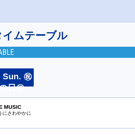
タイムテーブル
ABLE
3 Sun. ㊗
の日㊗
E MUSIC
うにさわやかに