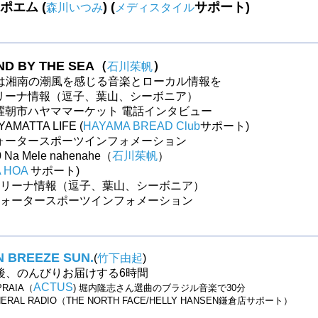
ポエム (
)
(
サポート)
森川いつみ
メディスタイル
D BY THE SEA（
）
石川茱帆
は湘南の潮風を感じる音楽とローカル情報を
～マリーナ情報（逗子、葉山、シーボニア）
日曜朝市ハヤママーケット 電話インタビュー
AMATTA LIFE (
HAYAMA BREAD Club
サポート)
～ウォータースポーツインフォメーション
 Na Mele nahenahe（
石川茱帆
）
A HOA
サポート)
～マリーナ情報（逗子、葉山、シーボニア）
～ウォータースポーツインフォメーション
 BREEZE SUN.
(
竹下由起
)
後、のんびりお届けする6時間
ACTUS
PRAIA（
) 堀内隆志さん選曲のブラジル音楽で30分
NERAL RADIO（THE NORTH FACE/HELLY HANSEN鎌倉店サポート）