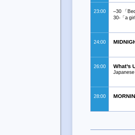
23:00
–30 「B
30-「a gi
MIDNIG
24:00
What’s 
26:00
Japanese 
MORNIN
28:00