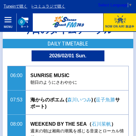
Select Language
▼
Tuneinで聴く
i-コミュラジで聴く
0
今日のタイムテーブル
DAILY TIMETABLE
2026/02/01 Sun.
06:00
SUNRISE MUSIC
朝日のようにさわやかに
07:53
海からのポエム (
森川いつみ
)
(
逗子魚勝
サ
ポート)
08:00
WEEKEND BY THE SEA（
石川茱帆
）
週末の朝は湘南の潮風を感じる音楽とローカル情