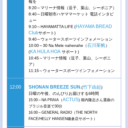
報を
8:20～マリーナ情報（逗子、葉山、シーボニア）
8:40～日曜朝市ハヤママーケット 電話インタビ
ュー
HAYAMA BREAD
9:10～HAYAMATTA LIFE (
Club
サポート)
9:40～ウォータースポーツインフォメーション
石川茱帆
10:00～30 Na Mele nahenahe（
）
KA HULA HOA
(
サポート)
10:45～マリーナ情報（逗子、葉山、シーボニ
ア）
11:15～ウォータースポーツインフォメーション
12:00
SHONAN BREEZE SUN.
竹下由起
(
)
日曜の午後、のんびりお届けする6時間
ACTUS
15:00～NA PRAIA（
) 堀内隆志さん選曲の
ブラジル音楽で30分
16:00～GENERAL RADIO（THE NORTH
FACE/HELLY HANSEN鎌倉店サポート）