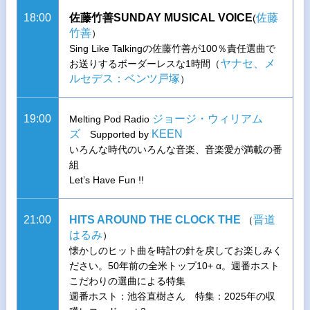
18:00
佐藤竹善SUNDAY MUSICAL VOICE
佐藤
(
竹善
）
Sing Like Talkingの佐藤竹善が100％責任選曲で
ヤナセ、メ
お送りするボーダーレスな1時間（
ルセデス：ベンツ戸塚
）
19:00
ジョージ・ウィリアム
Melting Pod Radio
ズ
KEEN
Supported by
いろんな時代のいろんな音楽、音楽愛が満載の番
組
Let’s Have Fun !!
21:00
HITS AROUND THE CLOCK THE
晋道
（
はるみ
）
懐かしのヒット曲を時計の針を戻してお楽しみく
ださい。50年前の全米トップ10+ α。週番ホスト
こだわりの選曲による特集
週番ホスト：池谷直樹さん 特集：2025年の収