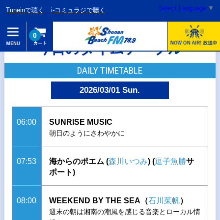
Select Language
▼
Tuneinで聴く
i-コミュラジで聴く
0
今日のタイムテーブル
DAILY TIMETABLE
2026/03/01 Sun.
06:00
SUNRISE MUSIC
朝日のようにさわやかに
07:53
海からのポエム (
森川いつみ
)
(
逗子魚勝
サ
ポート)
08:00
WEEKEND BY THE SEA（
石川茱帆
）
週末の朝は湘南の潮風を感じる音楽とローカル情