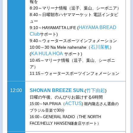
報を
8:20～マリーナ情報（逗子、葉山、シーボニア）
8:40～日曜朝市ハヤママーケット 電話インタビ
ュー
HAYAMA BREAD
9:10～HAYAMATTA LIFE (
Club
サポート)
9:40～ウォータースポーツインフォメーション
石川茱帆
10:00～30 Na Mele nahenahe（
）
KA HULA HOA
(
サポート)
10:45～マリーナ情報（逗子、葉山、シーボニ
ア）
11:15～ウォータースポーツインフォメーション
12:00
SHONAN BREEZE SUN.
竹下由起
(
)
日曜の午後、のんびりお届けする6時間
ACTUS
15:00～NA PRAIA（
) 堀内隆志さん選曲の
ブラジル音楽で30分
16:00～GENERAL RADIO（THE NORTH
FACE/HELLY HANSEN鎌倉店サポート）