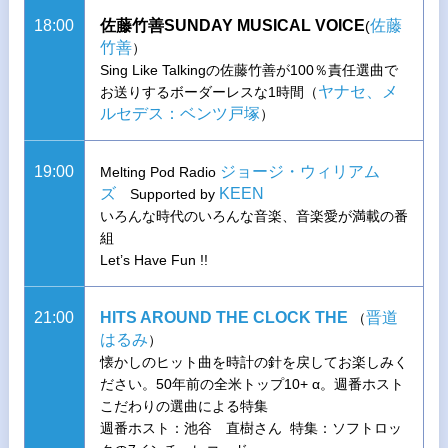
18:00
佐藤竹善SUNDAY MUSICAL VOICE
佐藤
(
竹善
）
Sing Like Talkingの佐藤竹善が100％責任選曲で
ヤナセ、メ
お送りするボーダーレスな1時間（
ルセデス：ベンツ戸塚
）
19:00
ジョージ・ウィリアム
Melting Pod Radio
ズ
KEEN
Supported by
いろんな時代のいろんな音楽、音楽愛が満載の番
組
Let’s Have Fun !!
21:00
HITS AROUND THE CLOCK THE
晋道
（
はるみ
）
懐かしのヒット曲を時計の針を戻してお楽しみく
ださい。50年前の全米トップ10+ α。週番ホスト
こだわりの選曲による特集
週番ホスト：池谷 直樹さん 特集：ソフトロッ