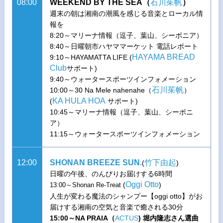
08:00
WEEKEND BY THE SEA（
石川茱帆
）
週末の朝は湘南の潮風を感じる音楽とローカル情
報を
8:20～マリーナ情報（逗子、葉山、シーボニア）
8:40～日曜朝市ハヤママーケット 電話レポート
HAYAMA BREAD
9:10～HAYAMATTA LIFE (
Club
サポート)
9:40～ウォータースポーツインフォメーション
石川茱帆
10:00～30 Na Mele nahenahe（
）
KA HULA HOA
(
サポート)
10:45～マリーナ情報（逗子、葉山、シーボニ
ア）
11:15～ウォータースポーツインフォメーション
12:00
SHONAN BREEZE SUN.
竹下由起
(
)
日曜の午後、のんびりお届けする6時間
Oggi Otto
(
)
13:00～Shonan Re-Treat
人生が変わる魔法のシャンプー【oggi otto】がお
届けする湘南の空気と音楽で癒される30分
15:00～NA PRAIA（
ACTUS
) 堀内隆志さん選曲