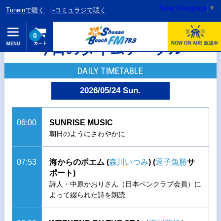
Select Language
▼
Tuneinで聴く
i-コミュラジで聴く
0
今日のタイムテーブル
DAILY TIMETABLE
2026/05/24 Sun.
06:00
SUNRISE MUSIC
朝日のようにさわやかに
07:53
海からのポエム (
森川いつみ
)
(
逗子魚勝
サ
ポート)
詩人・中原かおりさん（日本ペンクラブ会員）に
よって綴られた詩を朗読