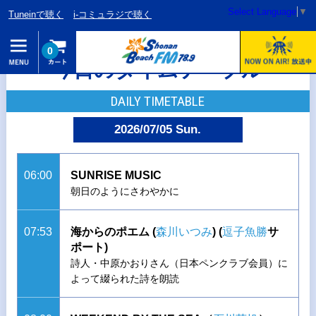
Select Language
▼
Tuneinで聴く
i-コミュラジで聴く
0
今日のタイムテーブル
DAILY TIMETABLE
2026/07/05 Sun.
06:00
SUNRISE MUSIC
朝日のようにさわやかに
07:53
海からのポエム (
森川いつみ
)
(
逗子魚勝
サ
ポート)
詩人・中原かおりさん（日本ペンクラブ会員）に
よって綴られた詩を朗読