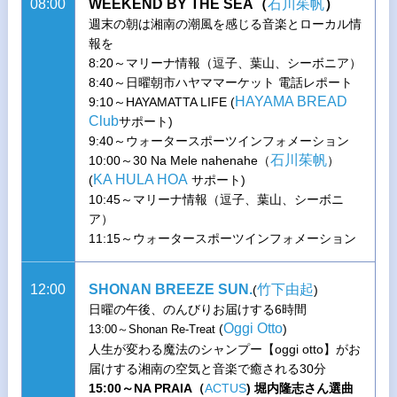
08:00
WEEKEND BY THE SEA（
石川茱帆
）
週末の朝は湘南の潮風を感じる音楽とローカル情
報を
8:20～マリーナ情報（逗子、葉山、シーボニア）
8:40～日曜朝市ハヤママーケット 電話レポート
HAYAMA BREAD
9:10～HAYAMATTA LIFE (
Club
サポート)
9:40～ウォータースポーツインフォメーション
石川茱帆
10:00～30 Na Mele nahenahe（
）
KA HULA HOA
(
サポート)
10:45～マリーナ情報（逗子、葉山、シーボニ
ア）
11:15～ウォータースポーツインフォメーション
12:00
SHONAN BREEZE SUN.
竹下由起
(
)
日曜の午後、のんびりお届けする6時間
Oggi Otto
(
)
13:00～Shonan Re-Treat
人生が変わる魔法のシャンプー【oggi otto】がお
届けする湘南の空気と音楽で癒される30分
15:00～NA PRAIA（
ACTUS
) 堀内隆志さん選曲