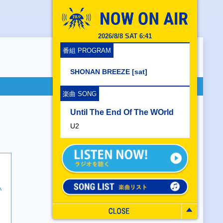
2026/8/8 SAT 6:41
番組 PROGRAM
SHONAN BREEZE [sat]
楽曲 SONG
Until The End Of The WOrld
U2
い