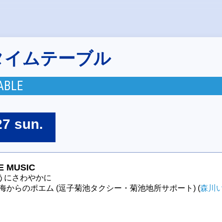
タイムテーブル
ABLE
27 sun.
E MUSIC
うにさわやかに
58 海からのポエム (逗子菊池タクシー・菊池地所サポート) (
森川