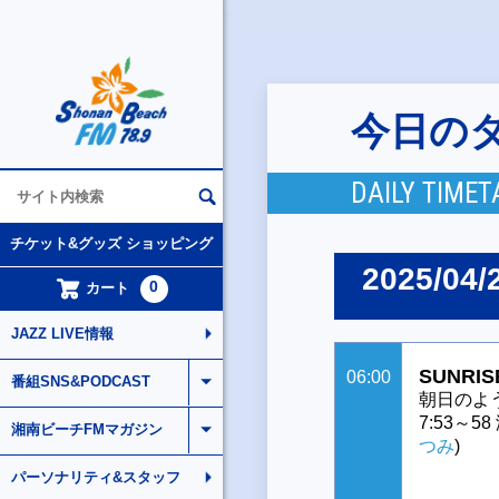
今日の
DAILY TIMET
チケット&グッズ ショッピング
2025/04/
0
カート
JAZZ LIVE情報
SUNRIS
06:00
番組SNS&PODCAST
朝日のよ
7:53～
湘南ビーチFMマガジン
つみ
)
パーソナリティ&スタッフ