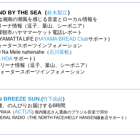
D BY THE SEA（
）
鈴木梨江
は湘南の潮風を感じる音楽とローカル情報を
～マリーナ情報（逗子、葉山、シーボニア）
～日曜朝市ハヤママーケット電話レポート
AMATTA LIFE (
HAYAMA BREAD Club
サポート)
～ウォータースポーツインフォメーション
 Na Mele nahenahe（
石川茱帆
）
A HOA
サポート)
～マリーナ情報（逗子、葉山、シーボニア）
～ウォータースポーツインフォメーション
 BREEZE SUN.
(
竹下由起
)
後、のんびりお届けする6時間
ACTUS
PRAIA（
) 堀内隆志さん選曲のブラジル音楽で30分
NERAL RADIO（THE NORTH FACE/HELLY HANSEN鎌倉店サポート）