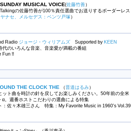
UNDAY MUSICAL VOICE
(
佐藤竹善
）
Like Talkingの佐藤竹善が100％責任選曲でお送りするボーダーレス
（
ヤナセ、メルセデス：ベンツ戸塚
）
od Radio
ジョージ・ウィリアムズ
Supported by
KEEN
時代のいろんな音楽、音楽愛が満載の番組
 Fun !!
ROUND THE CLOCK THE
（
晋道はるみ
）
ヒット曲を時計の針を戻してお楽しみください。50年前の全米
0+ α。週番ホストこだわりの選曲による特集
々木雄三さん 特集：My Favorite Music in 1960’s Vol.39
edtimeキュンStory」（香川恵子）