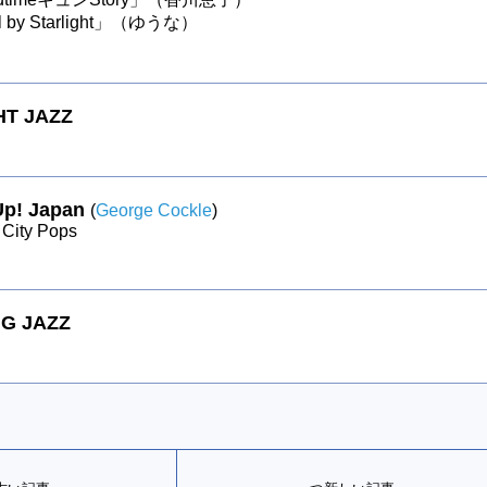
rl by Starlight」（ゆうな）
HT JAZZ
Up! Japan
(
George Cockle
)
City Pops
G JAZZ