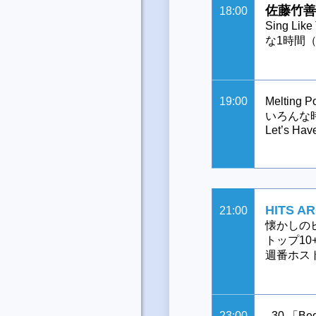
佐藤竹善S
18:00
Sing 
な1時間
19:00
Melting P
いろんな
Let’s Have
HITS A
21:00
懐かしの
トップ1
週番ホスト：佐
23:00
–30 「B