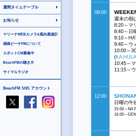
週間タイムテーブル
WEEKEN
08:00
週末の朝
お知らせ
8:20
8:40
マリーナWEBカメラ&風向風速計
9:10～HAY
湘南ビーチFMについて
9:40
10:00～30
スポットCM募集中
(
KA HUL
BeachFMの聴き方
10:45
11:15
サイマルラジオ
BeachFM SNS アカウント
SHONAN
12:00
日曜の午
15:00～NA 
16:00～GE