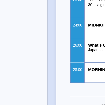
30-「a gi
MIDNIG
24:00
What’s 
26:00
Japanese 
MORNIN
28:00