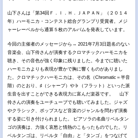
山下さんは「第34回Ｆ．Ｉ．Ｈ．ＪＡＰＡＮ」（２０１４
年）ハーモニカ・コンテスト総合グランプリ受賞者。メジ
ャーレーベルから通算５枚のアルバムを発表しています。
今回の主催者のメッセージから→ 2021年7月3日題名のない
音楽会、山下伶さんが演奏するクロマチックハーモニカを
聴き、その音色が強く印象に残りました。今までに聴いた
ハーモニカよりも表現が豊かで胸に響くものがありまし
た。クロマチックハーモニカは、その名（Chromatic＝半音
階）のとおり、♯（シャープ）や♭（フラット）といった派
生音を出すことができる表現力に富んだ楽器です。 山下
伶さんの演奏をユーチューブでも聴いてみました。ジャズ
やクラシック、ポップスなど音楽のジャンルを問わず演奏
する姿に引き付けられました。 ピアソラの名曲リベルタン
ゴの演奏は、力強く哀愁と情熱のこもったものでした。リ
ベルタンゴは、リベルタ「自由」と「タンゴ」をつなげて