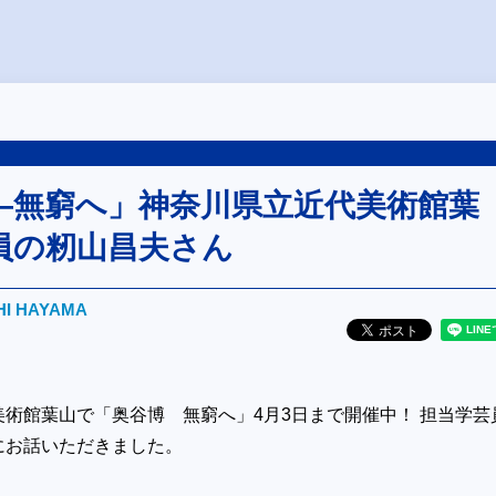
―無窮へ」神奈川県立近代美術館葉
員の籾山昌夫さん
HI HAYAMA
術館葉山で「奥谷博 無窮へ」4月3日まで開催中！ 担当学芸
にお話いただきました。