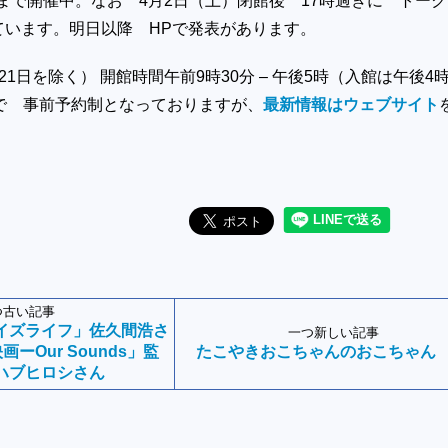
 まで開催中。なお 4月2日（土）閉館後 17時過ぎに トー
ています。明日以降 HPで発表があります。
1日を除く） 開館時間午前9時30分 – 午後5時（入館は午後4時
まで 事前予約制となっておりますが、
最新情報はウェブサイト
つ古い記事
イズライフ」佐久間浩さ
一つ新しい記事
ーOur Sounds」監
たこやきおこちゃんのおこちゃん
ハブヒロシさん