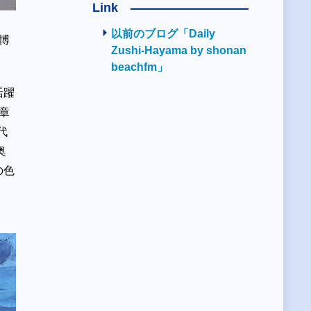
Link
以前のブログ「Daily
博
Zushi-Hayama by shonan
beachfm」
活躍
受章
代
奥
の色