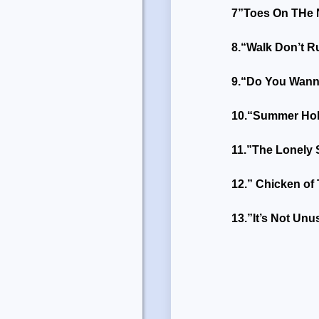
7”Toes On THe
8.“Walk Don’t R
9.“Do You Wann
10.“Summer Holl
11.”The Lonely 
12.”
Chicken of 
13.”It’s Not Un