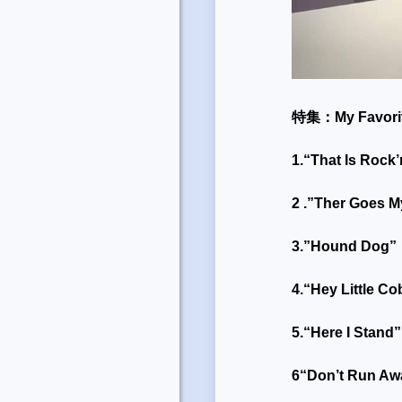
特集：
My Favori
1.“That Is Rock
2 .”Ther Goes M
3.”Hound Dog” 
4.“Hey Little C
5.“Here I Stand
6“Don’t Run Aw