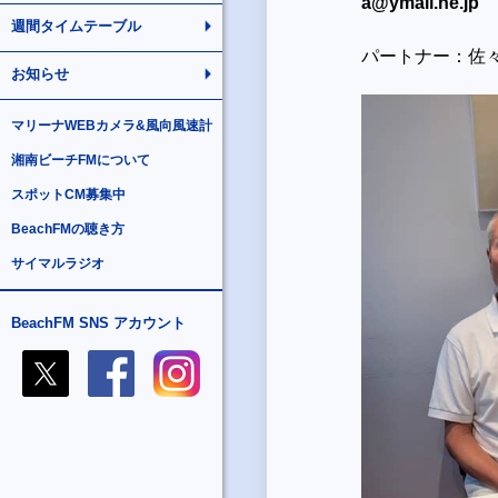
a@ymail.ne.jp
週間タイムテーブル
パートナー：佐
お知らせ
マリーナWEBカメラ&風向風速計
湘南ビーチFMについて
スポットCM募集中
BeachFMの聴き方
サイマルラジオ
BeachFM SNS アカウント