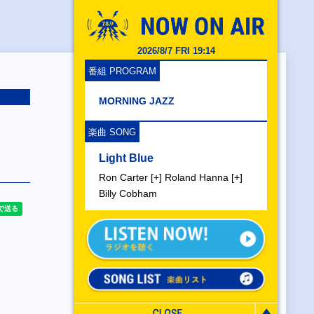
2026/8/7 FRI 19:14
番組 PROGRAM
MORNING JAZZ
楽曲 SONG
Light Blue
Ron Carter [+] Roland Hanna [+]
Billy Cobham