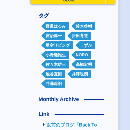
タグ
晋道はるみ
鈴木啓輔
宮治淳一
折田育造
星空リビング
しずか
小野瀬雅生
NORO
佐々木雄三
高橋宏明
池谷直樹
井澤聡朗
井澤聡朗
Monthly Archive
Link
以前のブログ「Back To