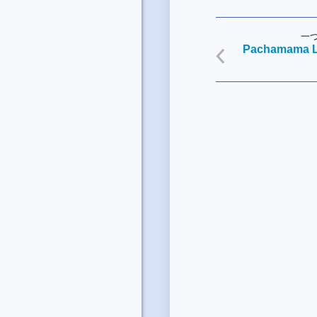
一
Pachamama L