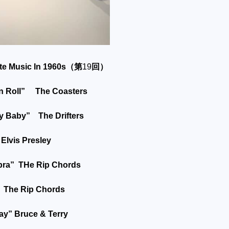
te Music In 1960s
（第
19
回）
’n Roll” The Coasters
y Baby” The Drifters
Elvis Presley
obra” THe Rip Chords
” The Rip Chords
ay” Bruce & Terry