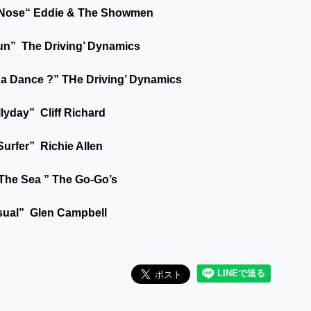
 Nose“ Eddie & The Showmen
un” The Driving’ Dynamics
a Dance ?” THe Driving’ Dynamics
yday” Cliff Richard
Surfer” Richie Allen
The Sea ” The Go-Go’s
usual” Glen Campbell