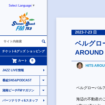
Select Language
▼
2023-7-23 日
ベルグローバ
AROUND
チケット&グッズ ショッピング
0
カート
HITS ARO
JAZZ LIVE情報
番組SNS&PODCAST
ベルグローバルアソシエ
湘南ビーチFMマガジン
海辺の不動産の
パーソナリティ&スタッフ