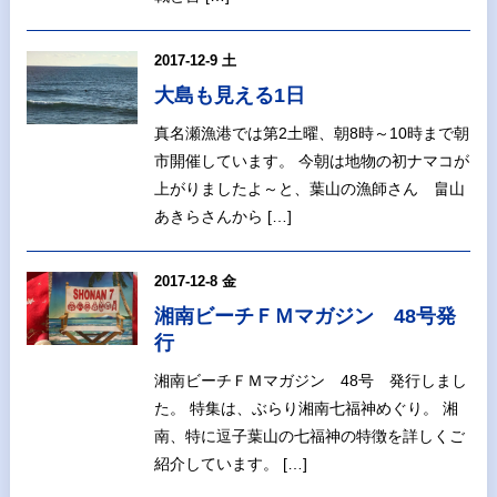
2017-12-9 土
大島も見える1日
真名瀬漁港では第2土曜、朝8時～10時まで朝
市開催しています。 今朝は地物の初ナマコが
上がりましたよ～と、葉山の漁師さん 畠山
あきらさんから […]
2017-12-8 金
湘南ビーチＦＭマガジン 48号発
行
湘南ビーチＦＭマガジン 48号 発行しまし
た。 特集は、ぶらり湘南七福神めぐり。 湘
南、特に逗子葉山の七福神の特徴を詳しくご
紹介しています。 […]