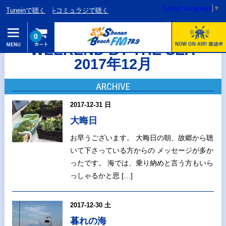
Select Language
▼
Tuneinで聴く
i-コミュラジで聴く
0
WEEKEND BY THE SEA
2017年12月
ARCHIVE
2017-12-31 日
大晦日
お早うございます。 大晦日の朝、故郷から聴
いて下さっている方からの メッセージが多か
ったです。 海では、乗り納めと言う方もいら
っしゃるかと思 […]
2017-12-30 土
暮れの海