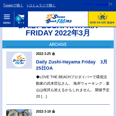
Select Language
▼
Tuneinで聴く
i-コミュラジで聴く
0
DAILY ZUSHI HAYAMA
FRIDAY 2022年3月
ARCHIVE
2022-3-25 金
Daily Zushi-Hayama Friday 3月
25日OA
◆LOVE THE BEACHプロダイバーで環境活
動家の武本匡弘さん。 海岸ウォーキング：葉
山は桜貝も拾えるかもしれません。 開催予定
20 […]
2022-3-18 金