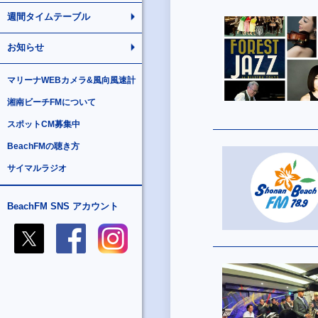
週間タイムテーブル
お知らせ
マリーナWEBカメラ&風向風速計
湘南ビーチFMについて
スポットCM募集中
BeachFMの聴き方
サイマルラジオ
BeachFM SNS アカウント