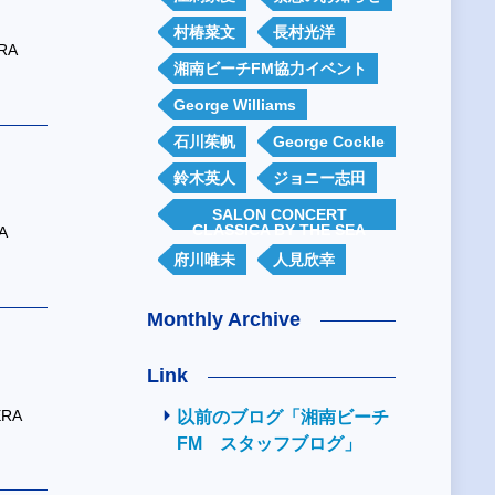
村椿菜文
長村光洋
RA
湘南ビーチFM協力イベント
George Williams
石川茱帆
George Cockle
鈴木英人
ジョニー志田
SALON CONCERT
CLASSICA BY THE SEA
A
府川唯未
人見欣幸
Monthly Archive
Link
ERA
以前のブログ「湘南ビーチ
FM スタッフブログ」