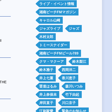
ライブ・イベント情報
湘南ビーチFMマガジン
キャロル山崎
ジャズライブ
ジャズ
木村太郎
I
トミースナイダー
湘南ビーチFMビール789
クマ・マクーア
鈴木梨江
鈴木雅子
西岡洋二
井上七重
香川恵子
THE
晋道はるみ
森川いつみ
井上奈保未
竹下由起
岸田直子
川口京子
江刺家愛
緊急のお知らせ