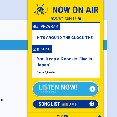
2026/8/9 SUN 13:38
番組 PROGRAM
HITS AROUND THE CLOCK THE
楽曲 SONG
You Keep a Knockin' [live in
Japan]
Suzi Quatro
in