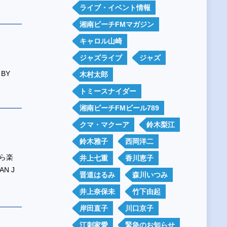
ライブ・イベント情報
湘南ビーチFMマガジン
キャロル山崎
ジャズライブ
ジャズ
BY
木村太郎
トミースナイダー
湘南ビーチFMビール789
クマ・マクーア
鈴木梨江
鈴木雅子
西岡洋二
ら楽
井上七重
香川恵子
N J
晋道はるみ
森川いつみ
井上奈保未
竹下由起
岸田直子
川口京子
江刺家愛
緊急のお知らせ