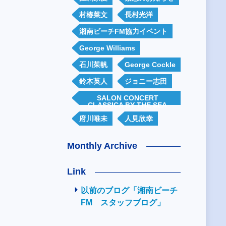
村椿菜文
長村光洋
湘南ビーチFM協力イベント
George Williams
石川茱帆
George Cockle
鈴木英人
ジョニー志田
SALON CONCERT
CLASSICA BY THE SEA
府川唯未
人見欣幸
Monthly Archive
Link
以前のブログ「湘南ビーチ
FM スタッフブログ」