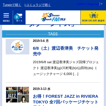
Select Language
▼
Tuneinで聴く
i-コミュラジで聴く
0
タグ「ジャズ」
TAGS
2019-5-6 月
6/8（土）渡辺香津美 チケット発
売中
2019/6/8 sat 渡辺香津美ジャズ回帰プロジェ
クト 渡辺香津美(g)/川村竜(b)/山田玲(ds) ミ
ュージックチャージ 6,000 […]
2019-3-13 水
お得！FOREST JAZZ in RIVIERA
TOKYO 全7回パッケージチケット