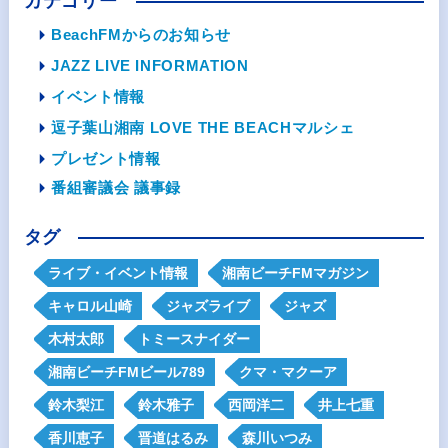
カテゴリー
BeachFMからのお知らせ
JAZZ LIVE INFORMATION
イベント情報
逗子葉山湘南 LOVE THE BEACHマルシェ
プレゼント情報
番組審議会 議事録
タグ
ライブ・イベント情報
湘南ビーチFMマガジン
キャロル山崎
ジャズライブ
ジャズ
木村太郎
トミースナイダー
湘南ビーチFMビール789
クマ・マクーア
鈴木梨江
鈴木雅子
西岡洋二
井上七重
香川恵子
晋道はるみ
森川いつみ