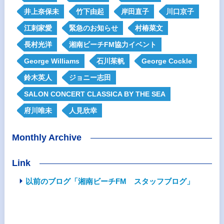
井上奈保未
竹下由起
岸田直子
川口京子
江刺家愛
緊急のお知らせ
村椿菜文
長村光洋
湘南ビーチFM協力イベント
George Williams
石川茱帆
George Cockle
鈴木英人
ジョニー志田
SALON CONCERT CLASSICA BY THE SEA
府川唯未
人見欣幸
Monthly Archive
Link
以前のブログ「湘南ビーチFM スタッフブログ」