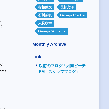
村椿菜文
長村光洋
石川茱帆
George Cockle
た
人見欣幸
・知
George Williams
Monthly Archive
Link
子さ
以前のブログ「湘南ビーチ
nts
FM スタッフブログ」