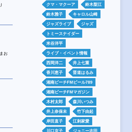
クマ・マクーア
鈴木梨江
り
鈴木雅子
キャロル山崎
ジャズライブ
ジャズ
トミースナイダー
米谷洋平
ライブ・イベント情報
まお
西岡洋二
井上七重
香川恵子
晋道はるみ
湘南ビーチFMビール789
湘南ビーチFMマガジン
木村太郎
森川いつみ
井上奈保未
竹下由起
岸田直子
江刺家愛
川口京子
ジョニー志田