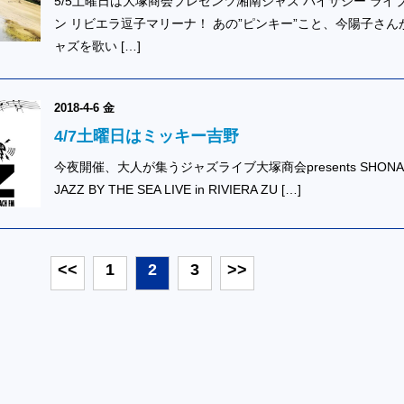
5/5土曜日は大塚商会プレゼンツ湘南ジャズ バイザシー ライブ
ン リビエラ逗子マリーナ！ あの”ピンキー”こと、今陽子さん
ャズを歌い […]
2018-4-6 金
4/7土曜日はミッキー吉野
今夜開催、大人が集うジャズライブ大塚商会presents SHONA
JAZZ BY THE SEA LIVE in RIVIERA ZU […]
<<
1
2
3
>>