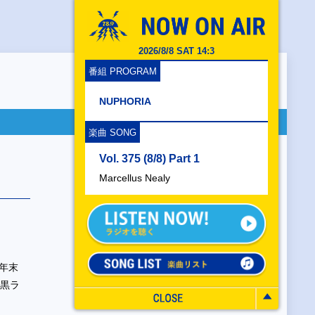
2026/8/8 SAT 14:3
番組 PROGRAM
NUPHORIA
楽曲 SONG
Vol. 375 (8/8) Part 1
Marcellus Nealy
年末
の黒ラ