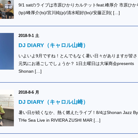
9/1 satのライブは市原ひかりカルテットfeat.峰厚介 市原ひか
(tp)/峰厚介(ts)/宮川純(p)/清水昭好(bs)/安藤正則( […]
2018-9-1 土
DJ DIARY（キャロル山崎）
いよいよ9月ですね！とんでもなく暑い日々がありますが皆さ
元気にお過ごしでしょうか？ 1日土曜日は大塚商会presents
Shonan […]
2018-8-6 月
DJ DIARY（キャロル山崎）
暑い日が続くなか、熱く燃えたライブ！8/4はShonan Jazz By
THe Sea Live in RIVIERA ZUSHI MAR […]