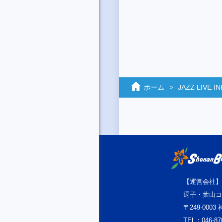
ホーム
JAZZ LIVE 
【運営会社】
逗子・葉山コ
〒249-000
TEL：046-87