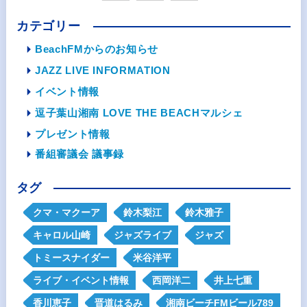
カテゴリー
BeachFMからのお知らせ
JAZZ LIVE INFORMATION
イベント情報
逗子葉山湘南 LOVE THE BEACHマルシェ
プレゼント情報
番組審議会 議事録
タグ
クマ・マクーア
鈴木梨江
鈴木雅子
キャロル山崎
ジャズライブ
ジャズ
トミースナイダー
米谷洋平
ライブ・イベント情報
西岡洋二
井上七重
香川恵子
晋道はるみ
湘南ビーチFMビール789