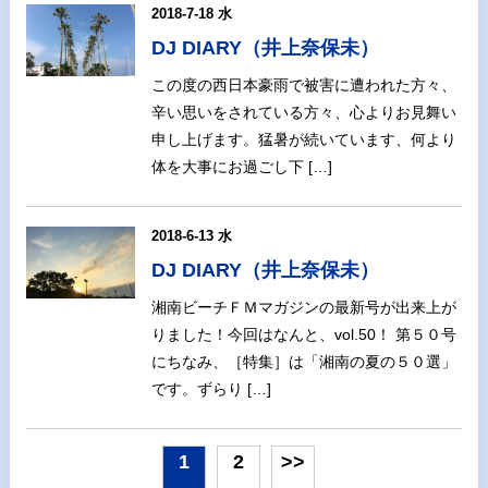
2018-7-18 水
DJ DIARY（井上奈保未）
この度の西日本豪雨で被害に遭われた方々、
辛い思いをされている方々、心よりお見舞い
申し上げます。猛暑が続いています、何より
体を大事にお過ごし下 […]
2018-6-13 水
DJ DIARY（井上奈保未）
湘南ビーチＦＭマガジンの最新号が出来上が
りました！今回はなんと、vol.50！ 第５０号
にちなみ、［特集］は「湘南の夏の５０選」
です。ずらり […]
1
2
>>