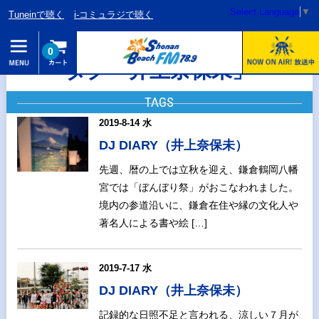
Select Language
▼
Tuneinで聴く
i-コミュラジで聴く
0
タグ「井上奈保未」
TAGS
2019-8-14 水
DJ DIARY（井上奈保未）
先週、暦の上では立秋を迎え、鎌倉鶴岡八幡
宮では「ぼんぼり祭」がおこなわれました。
境内の参道沿いに、鎌倉在住や縁の文化人や
著名人による書や絵 […]
2019-7-17 水
DJ DIARY（井上奈保未）
記録的な日照不足と言われる、涼しい７月が