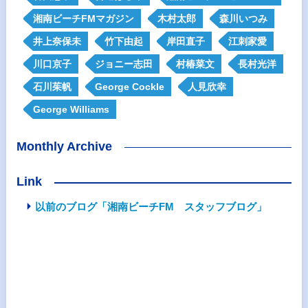
湘南ビーチFMマガジン
木村太郎
森川いつみ
井上奈保未
竹下由起
岸田直子
江刺家愛
川口京子
ジョニー志田
村椿菜文
長村光洋
石川茱帆
George Cockle
人見欣幸
George Williams
Monthly Archive
Link
以前のブログ「湘南ビーチFM スタッフブログ」