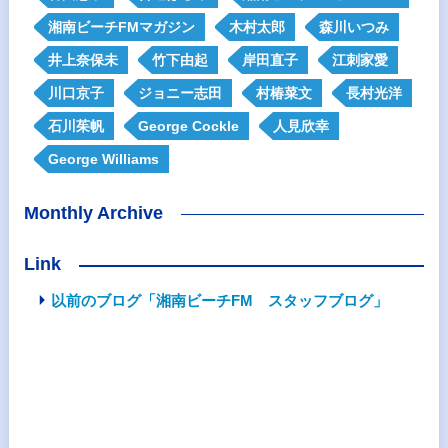
湘南ビーチFMマガジン
木村太郎
森川いつみ
井上奈保未
竹下由起
岸田直子
江刺家愛
川口京子
ジョニー志田
村椿菜文
長村光洋
石川茱帆
George Cockle
人見欣幸
George Williams
Monthly Archive
Link
以前のブログ「湘南ビーチFM スタッフブログ」