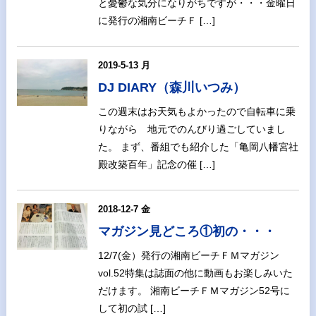
と憂鬱な気分になりがちですが・・・金曜日
に発行の湘南ビーチＦ […]
2019-5-13 月
DJ DIARY（森川いつみ）
この週末はお天気もよかったので自転車に乗
りながら 地元でのんびり過ごしていまし
た。 まず、番組でも紹介した「亀岡八幡宮社
殿改築百年」記念の催 […]
2018-12-7 金
マガジン見どころ①初の・・・
12/7(金）発行の湘南ビーチＦＭマガジン
vol.52特集は誌面の他に動画もお楽しみいた
だけます。 湘南ビーチＦＭマガジン52号に
して初の試 […]