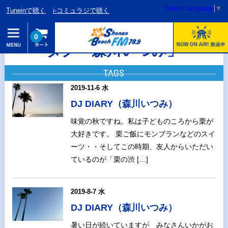
Select Language
▼
Tuneinで聴く
i-コミュラジで聴く
0
タグ「森川いつみ」
TAGS
2019-11-6 水
DJ DIARY（森川いつみ）
味覚の秋ですね。私は子どものころから栗が
大好きです。 栗ご飯にモンブランなどのスイ
ーツ・・そしてこの時期、友人からいただい
ているのが「栗の渋 […]
2019-8-7 水
DJ DIARY（森川いつみ）
暑い日が続いていますが みなさんいかがお