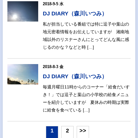
2018-9-5 水
DJ DIARY（森川いつみ）
私が担当している番組では特に逗子や葉山の
地元密着情報をお伝えしていますが 湘南地
域以外のリスナーさんにとってどんな風に感
じるのかな？などと時 […]
2018-8-3 金
DJ DIARY（森川いつみ）
毎週月曜日11時からのコーナー「給食だいす
き！」では逗子と葉山の小学校の給食メニュ
ーを紹介していますが 夏休みの時期は実際
に給食を食べている […]
1
2
>>