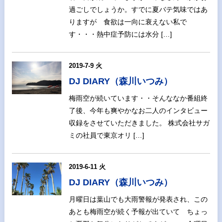
過ごしでしょうか。すでに夏バテ気味ではあ
りますが 食欲は一向に衰えない私で
す・・・熱中症予防には水分 […]
2019-7-9 火
DJ DIARY（森川いつみ）
梅雨空が続いています・・そんななか番組終
了後、今年も爽やかなお二人のインタビュー
収録をさせていただきました。 株式会社サガ
ミの社員で東京オリ […]
2019-6-11 火
DJ DIARY（森川いつみ）
月曜日は葉山でも大雨警報が発表され、この
あとも梅雨空が続く予報が出ていて ちょっ