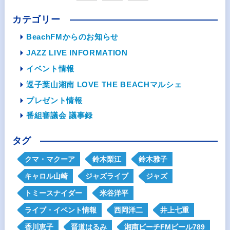
カテゴリー
BeachFMからのお知らせ
JAZZ LIVE INFORMATION
イベント情報
逗子葉山湘南 LOVE THE BEACHマルシェ
プレゼント情報
番組審議会 議事録
タグ
クマ・マクーア
鈴木梨江
鈴木雅子
キャロル山崎
ジャズライブ
ジャズ
トミースナイダー
米谷洋平
ライブ・イベント情報
西岡洋二
井上七重
香川恵子
晋道はるみ
湘南ビーチFMビール789