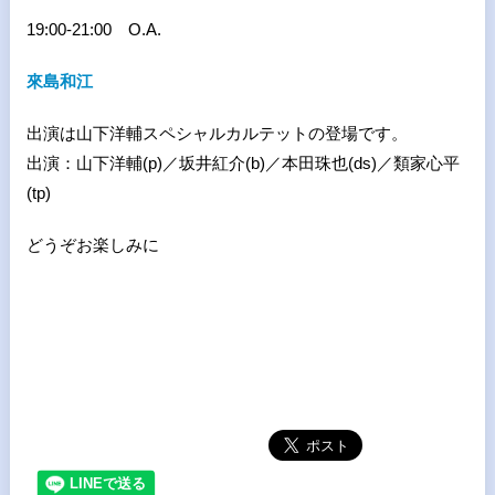
19:00-21:00 O.A.
來島和江
出演は山下洋輔スペシャルカルテットの登場です。
出演：山下洋輔(p)／坂井紅介(b)／本田珠也(ds)／類家心平
(tp)
どうぞお楽しみに