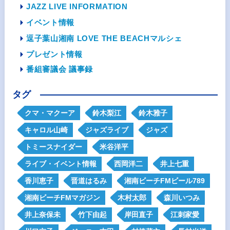
JAZZ LIVE INFORMATION
イベント情報
逗子葉山湘南 LOVE THE BEACHマルシェ
プレゼント情報
番組審議会 議事録
タグ
クマ・マクーア
鈴木梨江
鈴木雅子
キャロル山崎
ジャズライブ
ジャズ
トミースナイダー
米谷洋平
ライブ・イベント情報
西岡洋二
井上七重
香川恵子
晋道はるみ
湘南ビーチFMビール789
湘南ビーチFMマガジン
木村太郎
森川いつみ
井上奈保未
竹下由起
岸田直子
江刺家愛