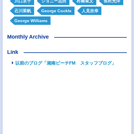
川口京子
ジョニー志田
村椿菜文
長村光洋
石川茱帆
George Cockle
人見欣幸
George Williams
Monthly Archive
Link
以前のブログ「湘南ビーチFM スタッフブログ」