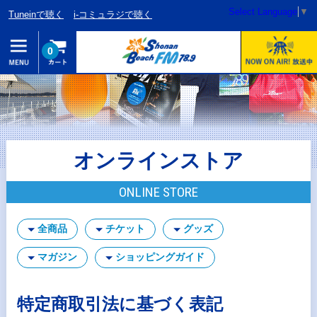
Select Language
▼
Tuneinで聴く
i-コミュラジで聴く
0
オンラインストア
ONLINE STORE
全商品
チケット
グッズ
マガジン
ショッピングガイド
特定商取引法に基づく表記