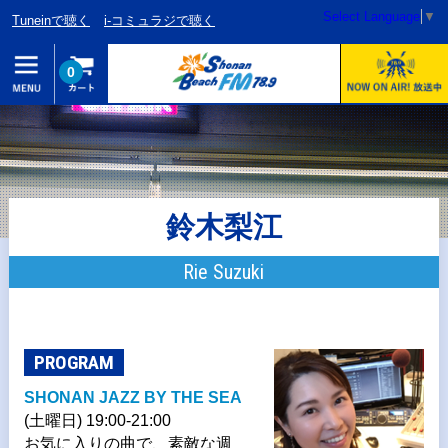
Select Language
▼
Tuneinで聴く
i-コミュラジで聴く
0
鈴木梨江
Rie Suzuki
PROGRAM
SHONAN JAZZ BY THE SEA
(土曜日) 19:00-21:00
お気に入りの曲で、素敵な週