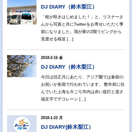
DJ DIARY（鈴木梨江）
「桜が咲きはじめました！」と、リスナーさ
んから写真と共にTwitterをお寄せいただく季
節になりました。我が家の2階リビングから
見渡せる桜並 […]
2018-2-16 金
DJ DIARY（鈴木梨江）
今日は旧正月にあたり、アジア圏では春節の
お祝いが各国で行われています。 数年前に住
んでいた上海も今ごろ市内は赤い提灯と逆さ
福文字でデコレーシ […]
2018-1-22 月
DJ DIARY(鈴木梨江）