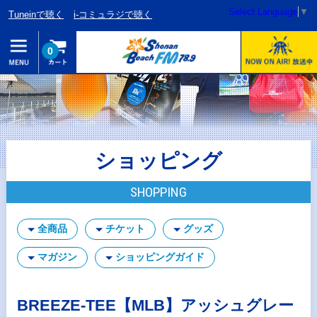
Select Language
▼
Tuneinで聴く
i-コミュラジで聴く
0
ショッピング
SHOPPING
全商品
チケット
グッズ
マガジン
ショッピングガイド
BREEZE-TEE【MLB】アッシュグレー