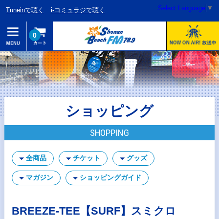
Select Language
▼
Tuneinで聴く
i-コミュラジで聴く
0
ショッピング
SHOPPING
全商品
チケット
グッズ
マガジン
ショッピングガイド
BREEZE-TEE【SURF】スミクロ