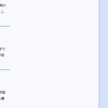
聞の
えし
岸で
季節
野陽
も磯