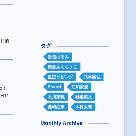
を目的
タグ
晋道はるみ
鎌倉あんちょこ
星空リビング
武本匡弘
Shanti
江刺家愛
ね！
日11
石川茱帆
村椿菜文
孫崎虹奈
木村太郎
Monthly Archive