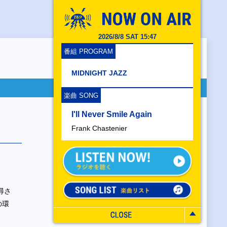
2026/8/8 SAT 15:47
番組 PROGRAM
MIDNIGHT JAZZ
楽曲 SONG
I'll Never Smile Again
Frank Chastenier
尋さ
の環