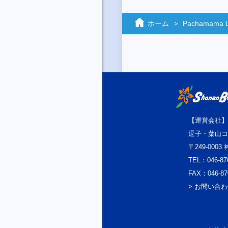
ホーム
Pachamama 
【運営会社】
逗子・葉山コ
〒249-000
TEL：046-87
FAX：046-87
> お問い合