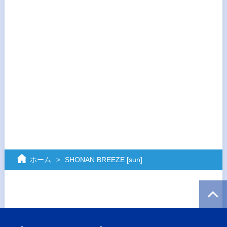
ホーム
SHONAN BREEZE [sun]