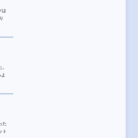
ツは
り
た。
るよ
った
ット