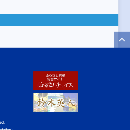
ed.
ciation）