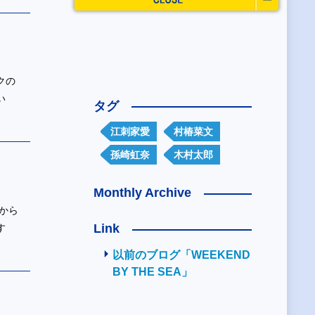
クの
い
タグ
江刺家愛
村椿菜文
孫崎虹奈
木村太郎
Monthly Archive
から
Link
す
以前のブログ「WEEKEND
BY THE SEA」