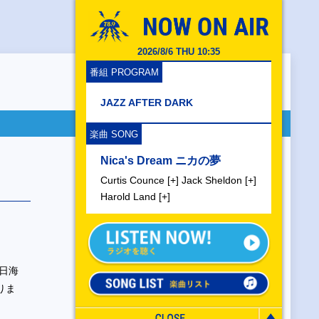
2026/8/6 THU 10:35
番組 PROGRAM
JAZZ AFTER DARK
楽曲 SONG
Nica's Dream ニカの夢
Curtis Counce [+] Jack Sheldon [+]
Harold Land [+]
日海
りま