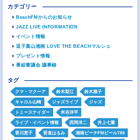
カテゴリー
BeachFMからのお知らせ
JAZZ LIVE INFORMATION
イベント情報
逗子葉山湘南 LOVE THE BEACHマルシェ
プレゼント情報
番組審議会 議事録
タグ
クマ・マクーア
鈴木梨江
鈴木雅子
キャロル山崎
ジャズライブ
ジャズ
トミースナイダー
米谷洋平
ライブ・イベント情報
西岡洋二
井上七重
香川恵子
晋道はるみ
湘南ビーチFMビール789