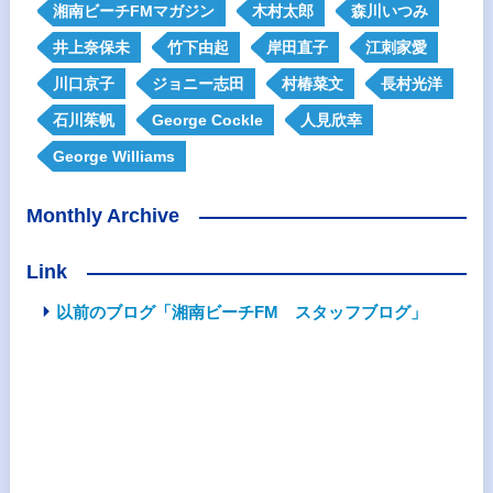
湘南ビーチFMマガジン
木村太郎
森川いつみ
井上奈保未
竹下由起
岸田直子
江刺家愛
川口京子
ジョニー志田
村椿菜文
長村光洋
石川茱帆
George Cockle
人見欣幸
George Williams
Monthly Archive
Link
以前のブログ「湘南ビーチFM スタッフブログ」