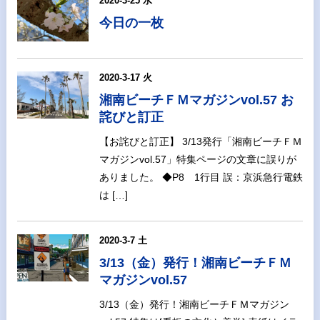
2020-3-25 水
今日の一枚
2020-3-17 火
湘南ビーチＦＭマガジンvol.57 お
詫びと訂正
【お詫びと訂正】 3/13発行「湘南ビーチＦＭ
マガジンvol.57」特集ページの文章に誤りが
ありました。 ◆P8 1行目 誤：京浜急行電鉄
は […]
2020-3-7 土
3/13（金）発行！湘南ビーチＦＭ
マガジンvol.57
3/13（金）発行！湘南ビーチＦＭマガジン