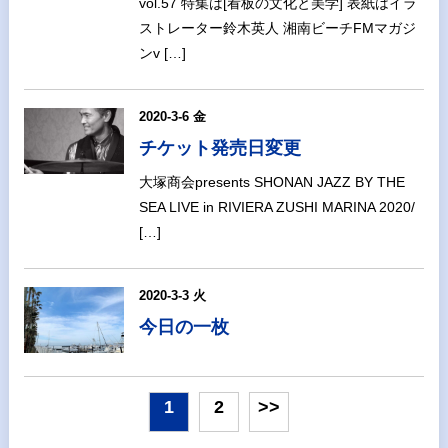
vol.57 特集は[看板の文化と美学] 表紙はイラ
ストレーター鈴木英人 湘南ビーチFMマガジ
ンv […]
2020-3-6 金
チケット発売日変更
大塚商会presents SHONAN JAZZ BY THE
SEA LIVE in RIVIERA ZUSHI MARINA 2020/
[…]
2020-3-3 火
今日の一枚
1
2
>>