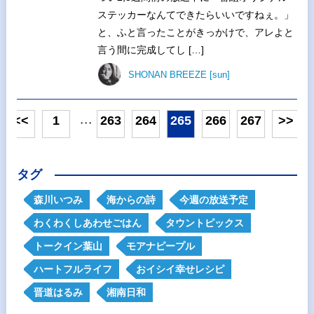
ステッカーなんてできたらいいですねぇ。」
と、ふと言ったことがきっかけで、アレよと
言う間に完成してし […]
SHONAN BREEZE [sun]
<<
1
263
264
265
266
267
>>
・・・
タグ
森川いつみ
海からの詩
今週の放送予定
わくわくしあわせごはん
タウントピックス
トークイン葉山
モアナピープル
ハートフルライフ
おイシイ幸せレシピ
晋道はるみ
湘南日和