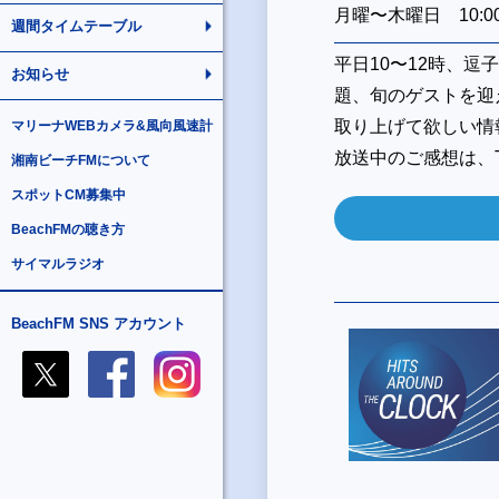
月曜〜木曜日 10:00-
週間タイムテーブル
平日10〜12時、
お知らせ
題、旬のゲストを迎
取り上げて欲しい情
マリーナWEBカメラ&風向風速計
放送中のご感想は、Tw
湘南ビーチFMについて
スポットCM募集中
BeachFMの聴き方
サイマルラジオ
BeachFM SNS アカウント