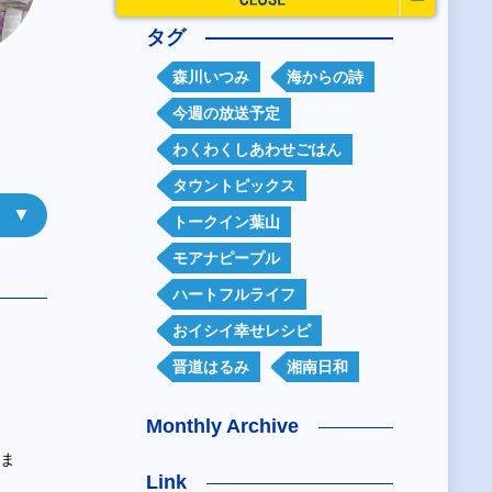
タグ
森川いつみ
海からの詩
今週の放送予定
わくわくしあわせごはん
タウントピックス
トークイン葉山
モアナピープル
ハートフルライフ
おイシイ幸せレシピ
晋道はるみ
湘南日和
Monthly Archive
ツま
Link