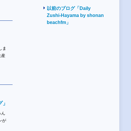
以前のブログ「Daily
Zushi-Hayama by shonan
beachfm」
しま
生産
グ」
ゅん
ンが