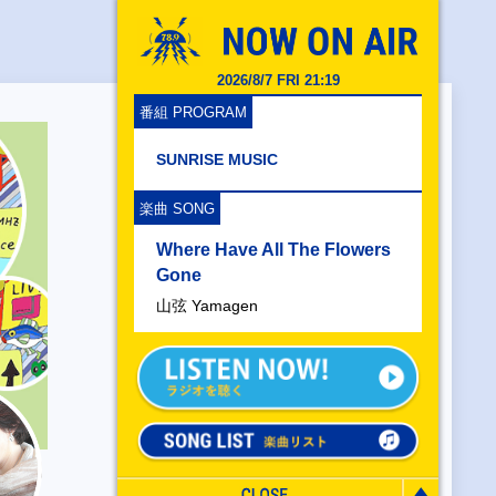
2026/8/7 FRI 21:19
番組 PROGRAM
SUNRISE MUSIC
楽曲 SONG
Where Have All The Flowers
Gone
山弦 Yamagen