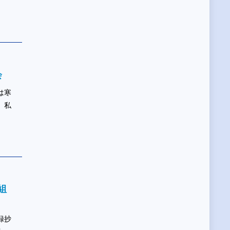
会
は寒
 私
組
録抄