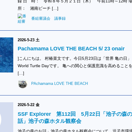
録 日 時： 令和８年５月２１日（木） 午前11時～12時
所： 湘南ビーチ […]
番組審議会 議事録
2026-5-23 土
Pachamama LOVE THE BEACH 5/ 23 onair
]こんにちは。 村椿菜文です。今日5月23日は「世界 亀の日」
World Turtle Dayです。 亀への関心と保護意識を高めること
[…]
PAchamama LOVE THE BEACH
2026-5-22 金
SSF Explorer 第112回 5月22日「池子の森
話」池子の森ホタル観察会
池子の森のお話」池子の森ホタル観察会について、逗子市環