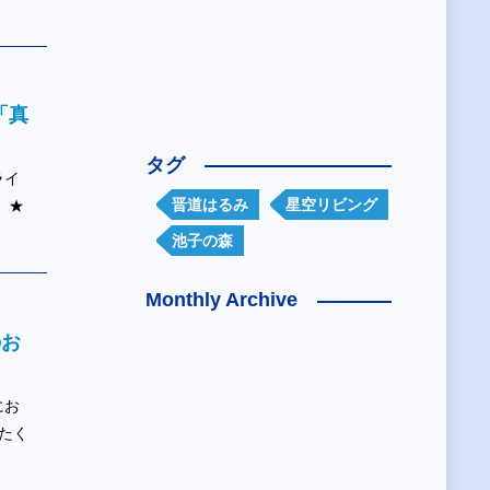
！「真
タグ
ライ
晋道はるみ
星空リビング
 ★
池子の森
Monthly Archive
のお
にお
たく