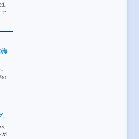
先生
 ア
の海
た。
年の
グ」
ゅん
ンが