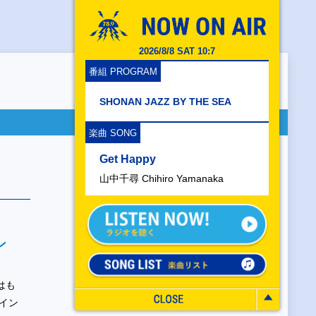
2026/8/8 SAT 10:7
番組 PROGRAM
SHONAN JAZZ BY THE SEA
楽曲 SONG
Get Happy
山中千尋 Chihiro Yamanaka
ン
はも
イン