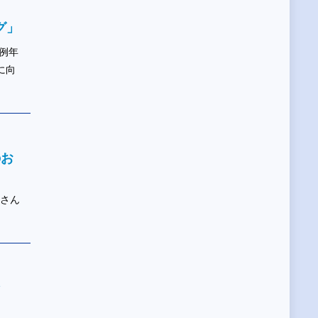
グ」
例年
に向
のお
美さん
ン