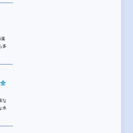
ン
の葉
も多
安全
策な
な水