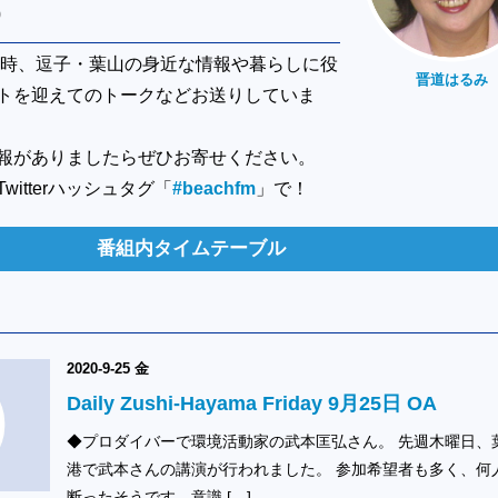
0
12時、逗子・葉山の身近な情報や暮らしに役
晋道はるみ
トを迎えてのトークなどお送りしていま
報がありましたらぜひお寄せください。
itterハッシュタグ「
#beachfm
」で！
番組内タイムテーブル
2020-9-25 金
Daily Zushi-Hayama Friday 9月25日 OA
◆プロダイバーで環境活動家の武本匡弘さん。 先週木曜日、
港で武本さんの講演が行われました。 参加希望者も多く、何
断ったそうです。意識 […]