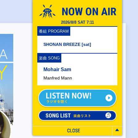
2026/8/8 SAT 7:11
番組 PROGRAM
SHONAN BREEZE [sat]
楽曲 SONG
Mohair Sam
Manfred Mann