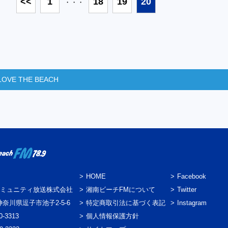
<<
1
18
19
20
・・・
LOVE THE BEACH
HOME
Facebook
ミュニティ放送株式会社
湘南ビーチFMについて
Twitter
3 神奈川県逗子市池子2-5-6
特定商取引法に基づく表記
Instagram
0-3313
個人情報保護方針