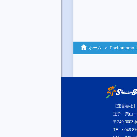
ホーム
Pachamama 
【運営会社】
逗子・葉山コ
〒249-000
TEL：046-87