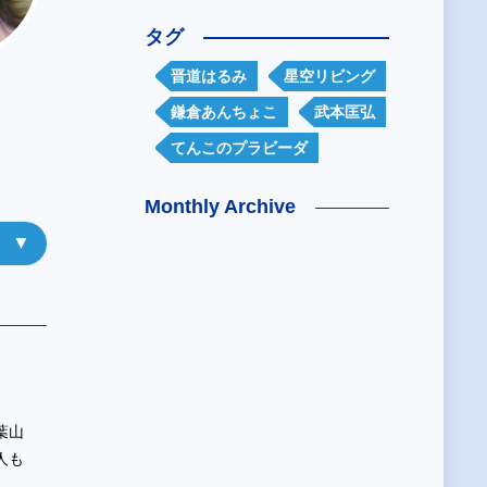
タグ
晋道はるみ
星空リビング
鎌倉あんちょこ
武本匡弘
てんこのプラビーダ
Monthly Archive
葉山
人も