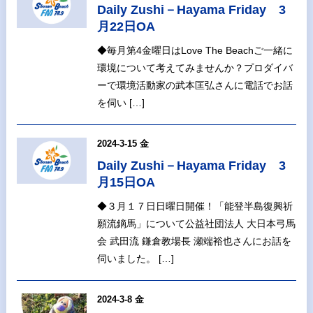
Daily Zushi－Hayama Friday 3
月22日OA
◆毎月第4金曜日はLove The Beachご一緒に
環境について考えてみませんか？プロダイバ
ーで環境活動家の武本匡弘さんに電話でお話
を伺い […]
2024-3-15 金
Daily Zushi－Hayama Friday 3
月15日OA
◆３月１７日日曜日開催！「能登半島復興祈
願流鏑馬」について公益社団法人 大日本弓馬
会 武田流 鎌倉教場長 瀬端裕也さんにお話を
伺いました。 […]
2024-3-8 金