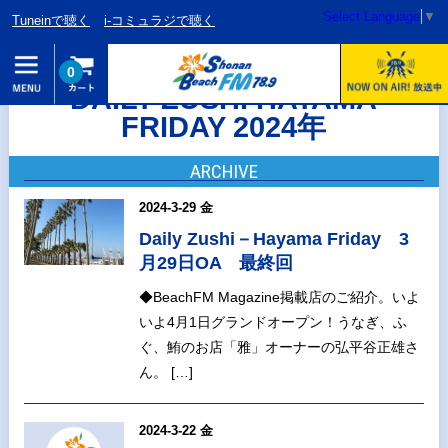
Select Language
▼
Tuneinで聴く
i-コミュラジで聴く
0
DAILY ZUSHI HAYAMA
FRIDAY 2024年
ARCHIVE
2024-3-29 金
Daily Zushi－Hayama Friday 3
月29日OA 最終回
◆BeachFM Magazine掲載店のご紹介。いよ
いよ4月1日グランドオープン！うなぎ、ふ
ぐ、鮪のお店「雅」オーナーの弘平谷正雄さ
ん。 […]
2024-3-22 金